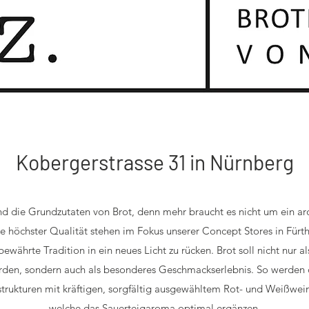
Kobergerstrasse 31 in Nürnberg
nd die Grundzutaten von Brot, denn mehr braucht es nicht um ein a
te höchster Qualität stehen im Fokus unserer Concept Stores in Fürt
tbewährte Tradition in ein neues Licht zu rücken. Brot soll nicht nur 
erden, sondern auch als besonderes Geschmackserlebnis. So werden
rukturen mit kräftigen, sorgfältig ausgewähltem Rot- und Weißwei
welche das Sauerteigaroma optimal ergänzen.