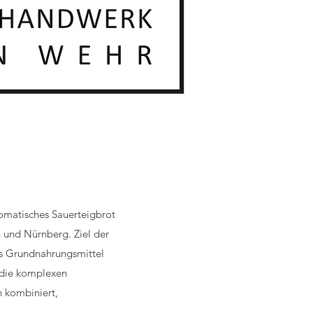
romatisches Sauerteigbrot
h und Nürnberg. Ziel der
als Grundnahrungsmittel
 die komplexen
n kombiniert,