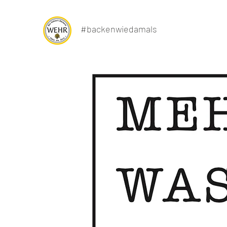
#backenwiedamals