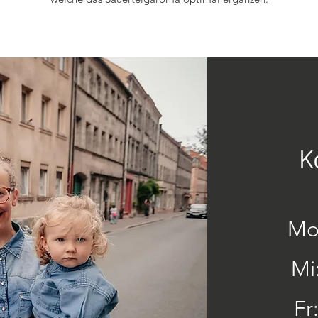
K
Mo:
Mi
Fr